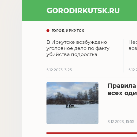
GOROD
IRKUTSK
.RU
ГОРОД ИРКУТСК
В Иркутске возбуждено
Не
уголовное дело по факту
во
убийства подростка
5.12.2023, 3:25
5.12.
Правила
всех од
3.12.2023, 15:55