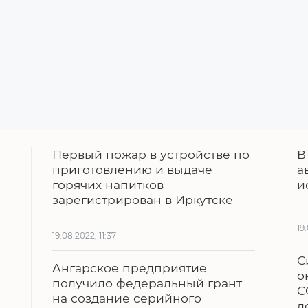
Первый пожар в устройстве по
В
приготовлению и выдаче
а
горячих напитков
и
зарегистрирован в Иркутске
19
19.08.2022, 11:37
С
Ангарское предприятие
о
получило федеральный грант
C
на создание серийного
д