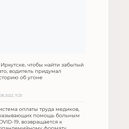
 Иркутске, чтобы найти забытый
вто, водитель придумал
сторию об угоне
.08.2022, 11:25
истема оплаты труда медиков,
казывающих помощь больным
OVID-19, возвращается к
опандемийному формату