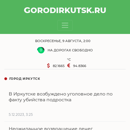
G
OROD
IRKUTSK
.RU
ВОСКРЕСЕНЬЕ, 9 АВГУСТА, 2:00
0
НА ДОРОГАХ СВОБОДНО
°C
82.1665
94.8366
ГОРОД ИРКУТСК
В Иркутске возбуждено уголовное дело по
факту убийства подростка
5.12.2023, 3:25
Неожиданное возвращение денег