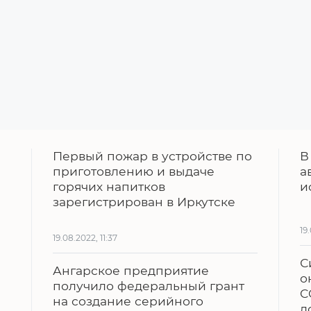
Первый пожар в устройстве по
В
приготовлению и выдаче
а
горячих напитков
и
зарегистрирован в Иркутске
19
19.08.2022, 11:37
С
Ангарское предприятие
о
получило федеральный грант
C
на создание серийного
д