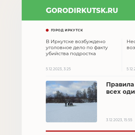
GOROD
IRKUTSK
.RU
ГОРОД ИРКУТСК
В Иркутске возбуждено
Не
уголовное дело по факту
во
убийства подростка
5.12.2023, 3:25
5.12.
Правила
всех од
3.12.2023, 15:55