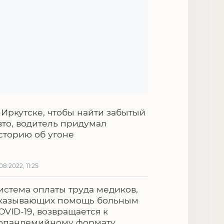
 Иркутске, чтобы найти забытый
вто, водитель придумал
сторию об угоне
.08.2022, 11:25
истема оплаты труда медиков,
казывающих помощь больным
OVID-19, возвращается к
опандемийному формату