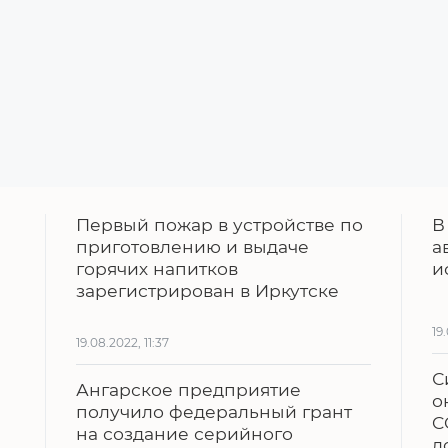
Первый пожар в устройстве по
В
приготовлению и выдаче
а
горячих напитков
и
зарегистрирован в Иркутске
19
19.08.2022, 11:37
С
Ангарское предприятие
о
получило федеральный грант
C
на создание серийного
д