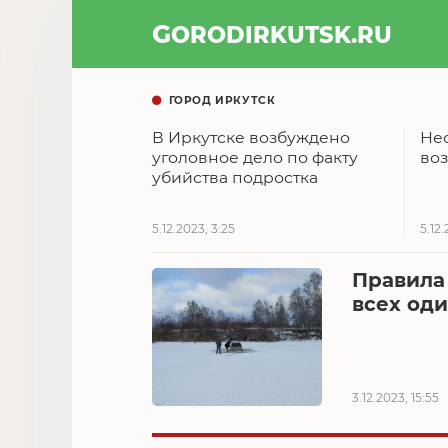
GOROD
IRKUTSK
.RU
ГОРОД ИРКУТСК
В Иркутске возбуждено
Не
уголовное дело по факту
во
убийства подростка
5.12.2023, 3:25
5.12.
Правила
всех од
3.12.2023, 15:55