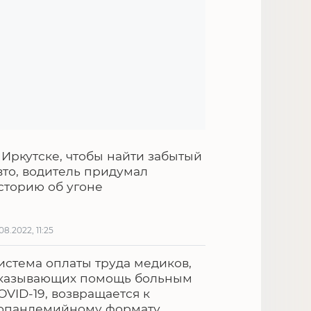
 Иркутске, чтобы найти забытый
вто, водитель придумал
сторию об угоне
.08.2022, 11:25
истема оплаты труда медиков,
казывающих помощь больным
OVID-19, возвращается к
опандемийному формату