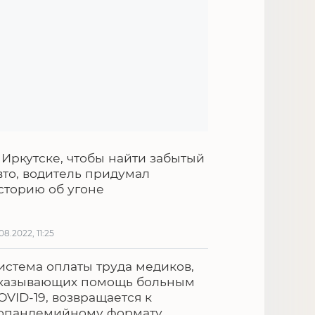
 Иркутске, чтобы найти забытый
вто, водитель придумал
сторию об угоне
.08.2022, 11:25
истема оплаты труда медиков,
казывающих помощь больным
OVID-19, возвращается к
опандемийному формату