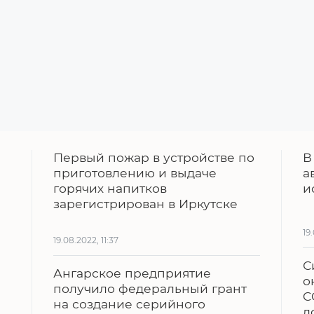
Первый пожар в устройстве по
В
приготовлению и выдаче
а
горячих напитков
и
зарегистрирован в Иркутске
19
19.08.2022, 11:37
С
Ангарское предприятие
о
получило федеральный грант
C
на создание серийного
д