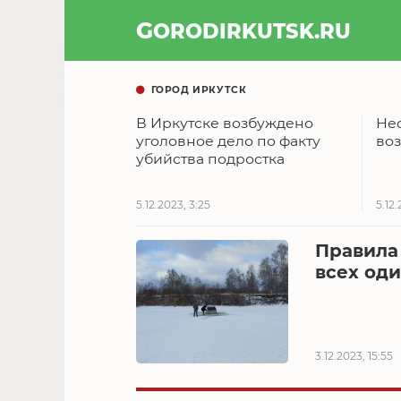
GOROD
IRKUTSK
.RU
ГОРОД ИРКУТСК
В Иркутске возбуждено
Не
уголовное дело по факту
во
убийства подростка
5.12.2023, 3:25
5.12.
Правила
всех од
3.12.2023, 15:55