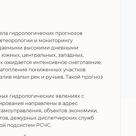
ела гидрологических прогнозов
метеорологии и мониторингу
жидаемыми высокими дневными
 южных, центральных, западных,
х ожидается интенсивное снеготаяние,
затопление пониженных участков
злив малых рек и ручьев. Такой прогноз
ых гидрологических явлениях с
ирования направлены в адрес
самоуправления, объектов экономики,
ктов, дежурных диспетчерских служб
ой подсистем РСЧС.