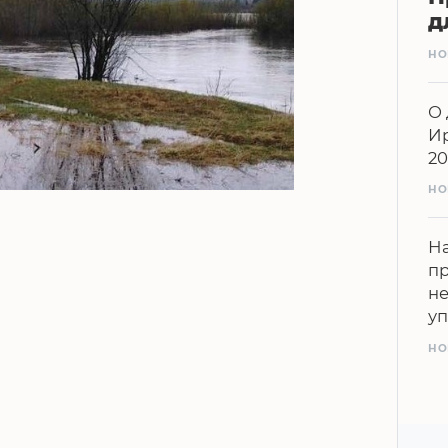
д
НО
О 
Ир
20
НО
На
п
н
у
НО