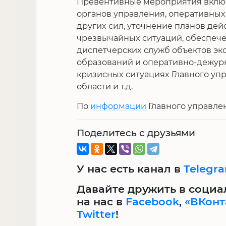
Превентивные мероприятия включ
органов управления, оперативных 
других сил, уточнение планов дей
чрезвычайных ситуаций, обеспеч
диспетчерских служб объектов э
образований и оперативно-дежур
кризисных ситуациях Главного уп
области и т.д.
По
информации
Главного управле
Поделитесь с друзьями
У нас есть канал в
Telegr
Давайте дружить в социа
на нас в
Facebook
,
«ВКонт
Twitter
!