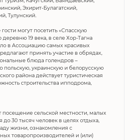
ит туризм, Качугский, Баяндаевский,
инский, Эхирит-Булагатский,
й, Тулунский.
 гости могут посетить «Спасскую
деревню 19 века, в селе Хор-Тагна
шло в Ассоциацию самых красивых
предлагают принять участие в обрядах,
иональные блюда голендров –
о польскую, украинскую и белорусскую
ского района действует туристическая
ожность строительства ипподрома,
 посещение сельской местности, малых
 до 30 тысяч человек в целях отдыха,
аду жизни, ознакомления с
ных товаропроизводителей и (или)