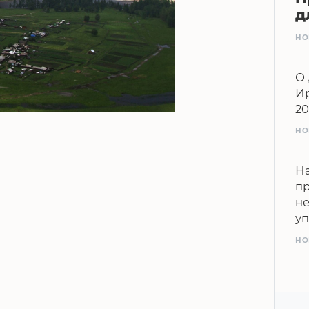
д
НО
О 
Ир
20
НО
На
п
н
у
НО