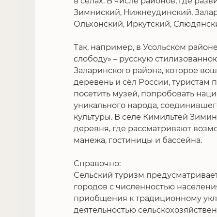
в селах. В числе районов, где разв
Зимниский, Нижнеудинский, Залар
Ольхонский, Иркутский, Слюдянски
Так, например, в Усольском районе
слободу» – русскую стилизованною 
Заларинского района, которое во
деревень и сёл России, туристам 
посетить музей, попробовать нац
уникального народа, соединившег
культуры. В селе Кимильтей Зимин
деревня, где рассматривают возм
манежа, гостиницы и бассейна.
Справочно:
Сельский туризм предусматривает
городов с численностью населения
приобщения к традиционному укл
деятельностью сельскохозяйствен