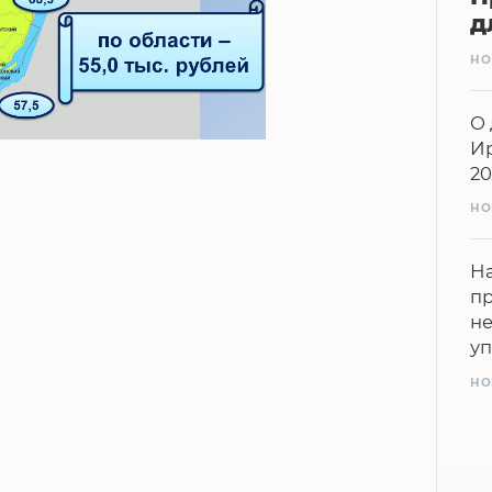
д
НО
О 
Ир
20
НО
На
п
н
у
НО