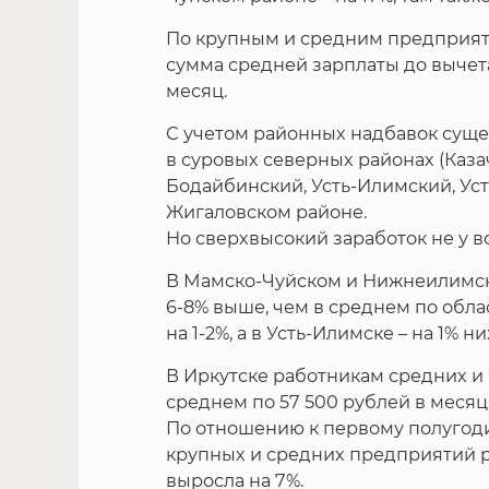
По крупным и средним предприят
сумма средней зарплаты до вычет
месяц.
С учетом районных надбавок суще
в суровых северных районах (Каза
Бодайбинский, Усть-Илимский, Уст
Жигаловском районе.
Но сверхвысокий заработок не у в
В Мамско-Чуйском и Нижнеилимско
6-8% выше, чем в среднем по обла
на 1-2%, а в Усть-Илимске – на 1% н
В Иркутске работникам средних и
среднем по 57 500 рублей в месяц
По отношению к первому полугоди
крупных и средних предприятий 
выросла на 7%.