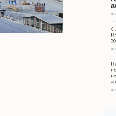
д
НО
О 
Ир
20
НО
На
п
н
у
НО