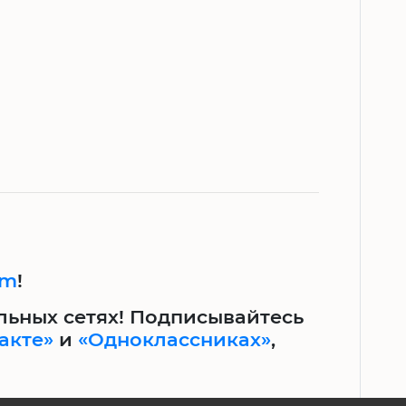
am
!
льных сетях! Подписывайтесь
акте»
и
«Одноклассниках»
,