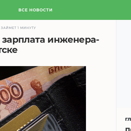
ВСЕ НОВОСТИ
 ЗАЙМЕТ 1 МИНУТУ
я зарплата инженера-
тске
Г
П