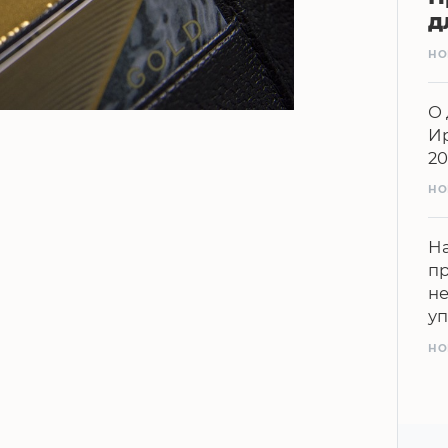
д
НО
О 
Ир
20
НО
На
п
н
у
НО